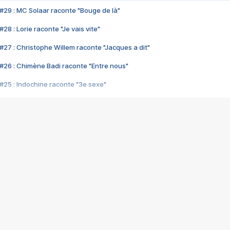
#29 : MC Solaar raconte "Bouge de là"
28 : Lorie raconte "Je vais vite"
#27 : Christophe Willem raconte "Jacques a dit"
#26 : Chimène Badi raconte "Entre nous"
#25 : Indochine raconte "3e sexe"
#24 : Zaho raconte "C'est chelou"
#23 : Patrick Bruel raconte "Au café des délices"
#22 : Kyo raconte "Le chemin"
#21 : Nolwenn Leroy raconte "Cassé"
#20 : Patrick Hernandez raconte "Born to be alive"
#19 : Lorie raconte "Près de moi"
#18 : Michael Jones raconte "A nos actes manqués" (avec Jean-Jacque