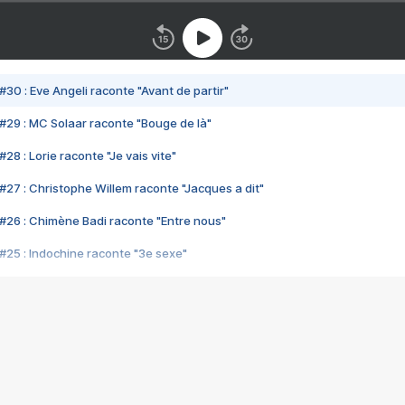
#30 : Eve Angeli raconte "Avant de partir"
#29 : MC Solaar raconte "Bouge de là"
28 : Lorie raconte "Je vais vite"
#27 : Christophe Willem raconte "Jacques a dit"
#26 : Chimène Badi raconte "Entre nous"
#25 : Indochine raconte "3e sexe"
#24 : Zaho raconte "C'est chelou"
#23 : Patrick Bruel raconte "Au café des délices"
#22 : Kyo raconte "Le chemin"
#21 : Nolwenn Leroy raconte "Cassé"