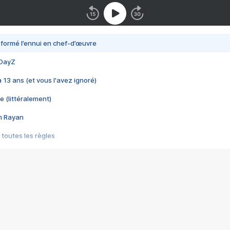
nsformé l’ennui en chef-d’œuvre
 DayZ
 a 13 ans (et vous l'avez ignoré)
e (littéralement)
im Rayan
 toutes les règles
s les jeux vidéo
us choquant de Rockstar ? - Le scandale BULLY
e plus moche de Steam
du RÊVE tourne au CAUCHEMAR
pendant 8 heures